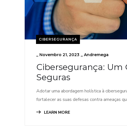
CIBERSEGURANÇA
_
Novembro 21, 2023
_
Andremega
Cibersegurança: Um 
Seguras
Adotar uma abordagem holística à cibersegura
fortalecer as suas defesas contra ameaças q
LEARN MORE