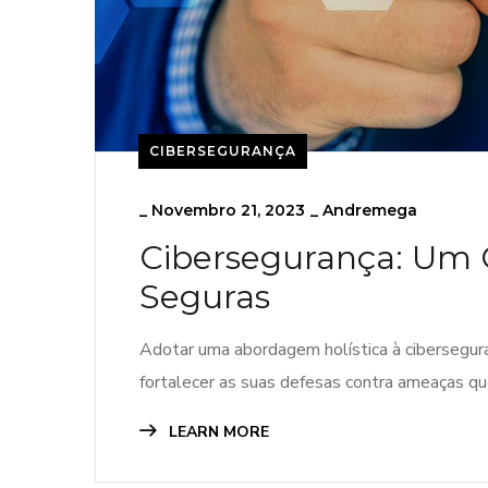
CIBERSEGURANÇA
_
Novembro 21, 2023
_
Andremega
Cibersegurança: Um 
Seguras
Adotar uma abordagem holística à cibersegura
fortalecer as suas defesas contra ameaças q
LEARN MORE